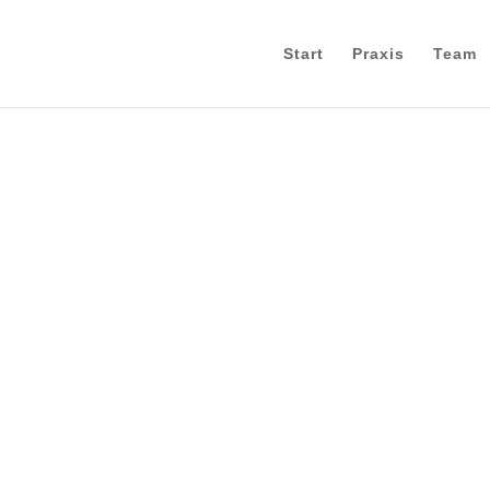
Start
Praxis
Team
Kieferorthopä
für Kinder un